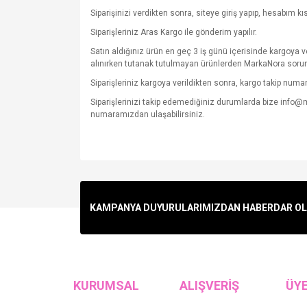
Siparişinizi verdikten sonra, siteye giriş yapıp, hesabım k
Siparişleriniz Aras Kargo ile gönderim yapılır.
Satın aldığınız ürün en geç 3 iş günü içerisinde kargoya 
alınırken tutanak tutulmayan ürünlerden MarkaNora soru
Siparişleriniz kargoya verildikten sonra, kargo takip numara
Siparişlerinizi takip edemediğiniz durumlarda bize info
numaramızdan ulaşabilirsiniz.
KAMPANYA DUYURULARIMIZDAN HABERDAR OLMA
KURUMSAL
ALIŞVERİŞ
ÜYE