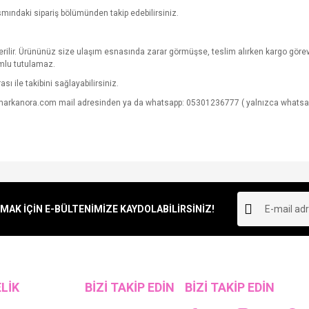
ısmındaki sipariş bölümünden takip edebilirsiniz.
verilir. Ürününüz size ulaşım esnasında zarar görmüşse, teslim alırken kargo göre
mlu tutulamaz.
sı ile takibini sağlayabilirsiniz.
@markanora.com mail adresinden ya da whatsapp: 05301236777 ( yalnızca whatsapp 
K İÇİN E-BÜLTENİMİZE KAYDOLABİLİRSİNİZ!
LİK
BİZİ TAKİP EDİN
BİZİ TAKİP EDİN