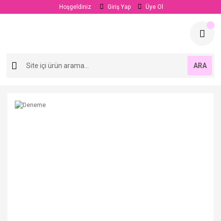
Hoşgeldiniz
Giriş Yap
Üye Ol
ARA