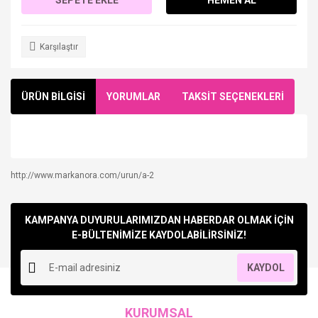
Karşılaştır
ÜRÜN BİLGİSİ
YORUMLAR
TAKSİT SEÇENEKLERİ
http://www.markanora.com/urun/a-2
Bu ürüne ilk yorumu siz yapın!
KAMPANYA DUYURULARIMIZDAN HABERDAR OLMAK İÇİN
Yorum Yaz
E-BÜLTENİMİZE KAYDOLABİLİRSİNİZ!
KAYDOL
KURUMSAL