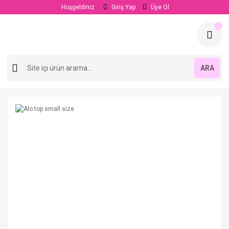
Hoşgeldiniz
Giriş Yap
Üye Ol
ARA