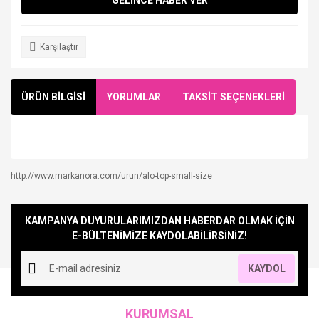
Karşılaştır
ÜRÜN BİLGİSİ
YORUMLAR
TAKSİT SEÇENEKLERİ
http://www.markanora.com/urun/alo-top-small-size
Bu ürüne ilk yorumu siz yapın!
KAMPANYA DUYURULARIMIZDAN HABERDAR OLMAK İÇİN
Yorum Yaz
E-BÜLTENİMİZE KAYDOLABİLİRSİNİZ!
KAYDOL
KURUMSAL