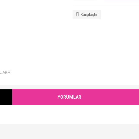
Karşılaştır
ALARMI
YORUMLAR
Bu ürüne ilk yorumu siz yapın!