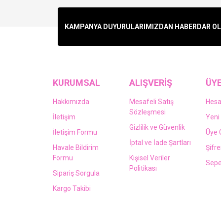
KAMPANYA DUYURULARIMIZDAN HABERDAR OLMA
KURUMSAL
ALIŞVERİŞ
ÜYE
Hakkımızda
Mesafeli Satış
Hes
Sözleşmesi
İletişim
Yeni 
Gizlilik ve Güvenlik
İletişim Formu
Üye G
İptal ve İade Şartları
Havale Bildirim
Şifr
Formu
Kişisel Veriler
Sepe
Politikası
Sipariş Sorgula
Kargo Takibi