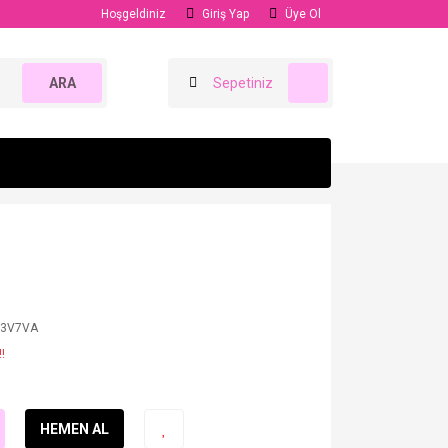
Hoşgeldiniz
Giriş Yap
Üye Ol
ARA
Sepetiniz
B3V7VA
!
HEMEN AL