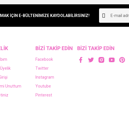
Yorum Yaz
K İÇİN E-BÜLTENİMİZE KAYDOLABİLİRSİNİZ!
LİK
BİZİ TAKİP EDİN
BİZİ TAKİP EDİN
abım
Facebook
Üyelik
Twitter
irişi
Instagram
emi Unuttum
Youtube
tiniz
Pinterest