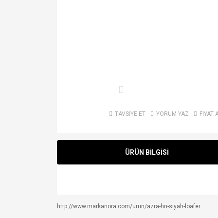
TAVSİYE ET
YORUM YAZ
FİYAT 
ÜRÜN BİLGİSİ
http://www.markanora.com/urun/azra-hn-siyah-loafer