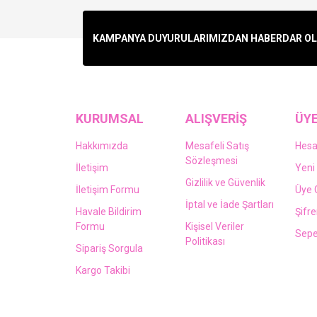
KAMPANYA DUYURULARIMIZDAN HABERDAR OLMA
KURUMSAL
ALIŞVERİŞ
ÜYE
Hakkımızda
Mesafeli Satış
Hes
Sözleşmesi
İletişim
Yeni 
Gizlilik ve Güvenlik
İletişim Formu
Üye G
İptal ve İade Şartları
Havale Bildirim
Şifr
Formu
Kişisel Veriler
Sepe
Politikası
Sipariş Sorgula
Kargo Takibi