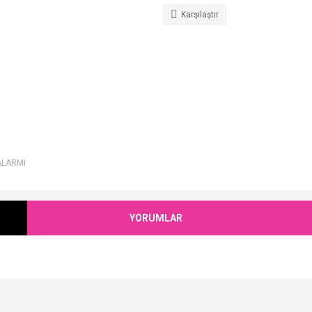
Karşılaştır
ALARMI
YORUMLAR
Bu ürüne ilk yorumu siz yapın!