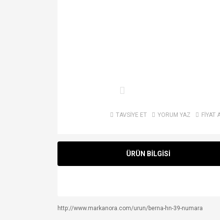
TAVSİYE ET
YORUM YAZ
FİYAT 
ÜRÜN BİLGİSİ
http://www.markanora.com/urun/berna-hn-39-numara