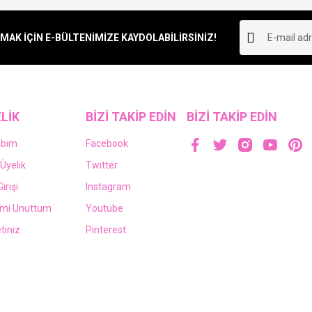
Yorum Yaz
K İÇİN E-BÜLTENİMİZE KAYDOLABİLİRSİNİZ!
LİK
BİZİ TAKİP EDİN
BİZİ TAKİP EDİN
abım
Facebook
Üyelik
Twitter
irişi
Instagram
emi Unuttum
Youtube
tiniz
Pinterest