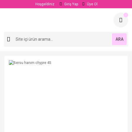
Hoşgeldiniz
Giriş Yap
Üye Ol
ARA