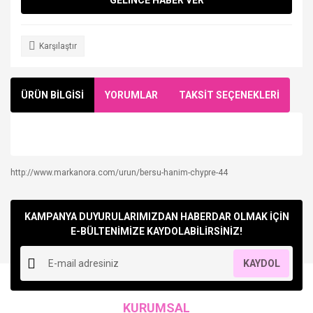
Karşılaştır
ÜRÜN BİLGİSİ
YORUMLAR
TAKSİT SEÇENEKLERİ
http://www.markanora.com/urun/bersu-hanim-chypre-44
Bu ürüne ilk yorumu siz yapın!
KAMPANYA DUYURULARIMIZDAN HABERDAR OLMAK İÇİN
Yorum Yaz
E-BÜLTENİMİZE KAYDOLABİLİRSİNİZ!
KAYDOL
KURUMSAL