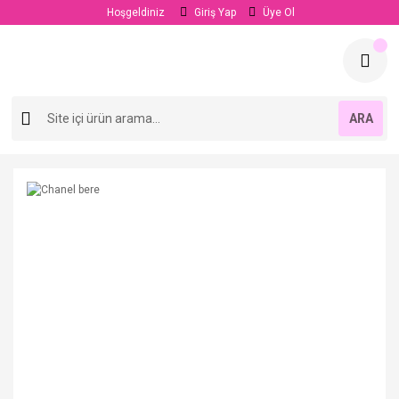
Hoşgeldiniz
Giriş Yap
Üye Ol
ARA