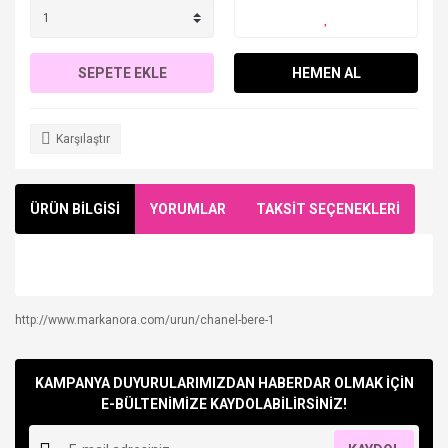
SEPETE EKLE
HEMEN AL
Karşılaştır
ÜRÜN BİLGİSİ
YORUMLAR
TAKSİT SEÇENEKLERİ
http://www.markanora.com/urun/chanel-bere-1
Bu ürüne ilk yorumu siz yapın!
KAMPANYA DUYURULARIMIZDAN HABERDAR OLMAK İÇİN
Yorum Yaz
E-BÜLTENİMİZE KAYDOLABİLİRSİNİZ!