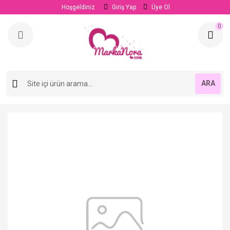
Hoşgeldiniz
Giriş Yap
Üye Ol
0
ARA