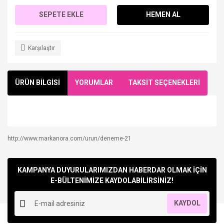
SEPETE EKLE
HEMEN AL
Karşılaştır
ÜRÜN BİLGİSİ
YORUMLAR
TAKSİT SEÇENEKLERİ
http://www.markanora.com/urun/deneme-21
Bu ürüne ilk yorumu siz yapın!
KAMPANYA DUYURULARIMIZDAN HABERDAR OLMAK İÇİN
Yorum Yaz
E-BÜLTENİMİZE KAYDOLABİLİRSİNİZ!
KAYDOL