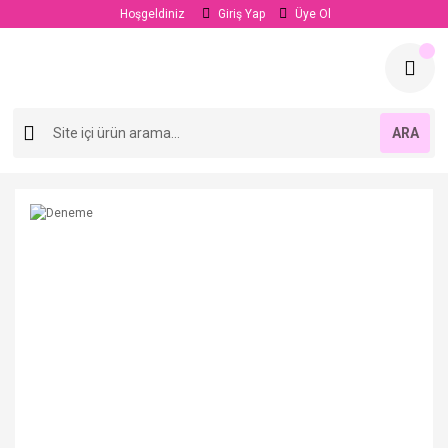
Hoşgeldiniz
Giriş Yap
Üye Ol
ARA