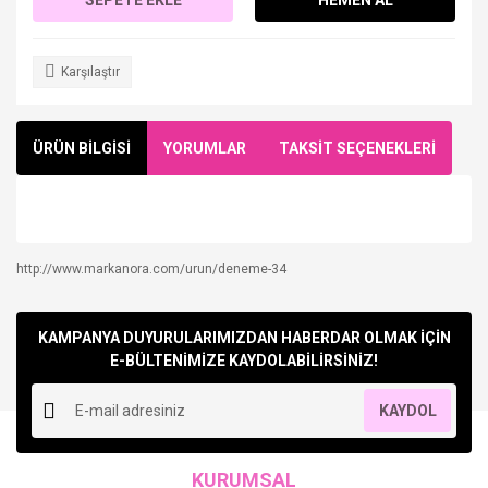
Karşılaştır
ÜRÜN BİLGİSİ
YORUMLAR
TAKSİT SEÇENEKLERİ
http://www.markanora.com/urun/deneme-34
Bu ürüne ilk yorumu siz yapın!
KAMPANYA DUYURULARIMIZDAN HABERDAR OLMAK İÇİN
Yorum Yaz
E-BÜLTENİMİZE KAYDOLABİLİRSİNİZ!
KAYDOL
KURUMSAL