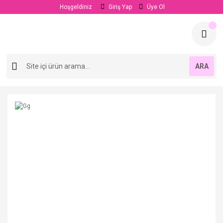
Hoşgeldiniz
Giriş Yap
Üye Ol
ARA