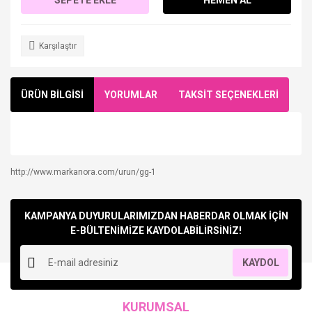
Karşılaştır
ÜRÜN BİLGİSİ
YORUMLAR
TAKSİT SEÇENEKLERİ
http://www.markanora.com/urun/gg-1
Bu ürüne ilk yorumu siz yapın!
KAMPANYA DUYURULARIMIZDAN HABERDAR OLMAK İÇİN
Yorum Yaz
E-BÜLTENİMİZE KAYDOLABİLİRSİNİZ!
KAYDOL
KURUMSAL