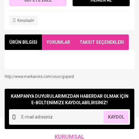
Karşılaştır
ÜRÜN BİLGİSİ
YORUMLAR
TAKSİT SEÇENEKLERİ
http://www.markanora.com/urun/goyard
Bu ürüne ilk yorumu siz yapın!
KAMPANYA DUYURULARIMIZDAN HABERDAR OLMAK İÇİN
Yorum Yaz
E-BÜLTENİMİZE KAYDOLABİLİRSİNİZ!
KAYDOL
KURUMSAL