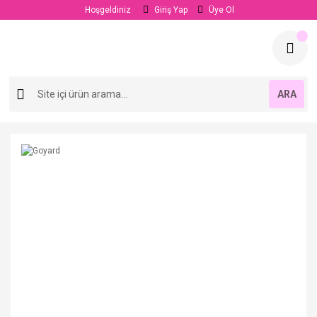
Hoşgeldiniz
Giriş Yap
Üye Ol
ARA