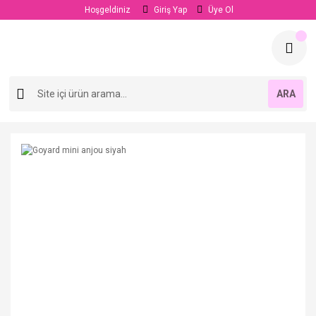
Hoşgeldiniz
Giriş Yap
Üye Ol
ARA