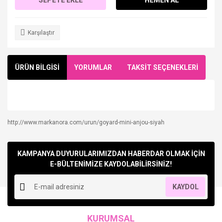
Karşılaştır
ÜRÜN BİLGİSİ
YORUMLAR
TAKSİT SEÇENEKLERİ
http://www.markanora.com/urun/goyard-mini-anjou-siyah
Bu ürüne ilk yorumu siz yapın!
KAMPANYA DUYURULARIMIZDAN HABERDAR OLMAK İÇİN
Yorum Yaz
E-BÜLTENİMİZE KAYDOLABİLİRSİNİZ!
KAYDOL
KURUMSAL