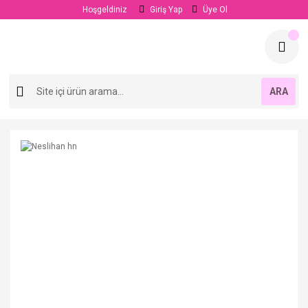
Hoşgeldiniz
Giriş Yap
Üye Ol
ARA