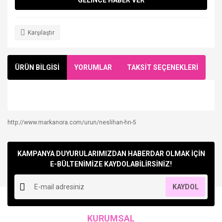
Karşılaştır
ÜRÜN BİLGİSİ
YORUMLAR
TAKSİT SEÇENEKLERİ
http://www.markanora.com/urun/neslihan-hn-5
Bu ürüne ilk yorumu siz yapın!
KAMPANYA DUYURULARIMIZDAN HABERDAR OLMAK İÇİN
Yorum Yaz
E-BÜLTENİMİZE KAYDOLABİLİRSİNİZ!
KAYDOL
KURUMSAL