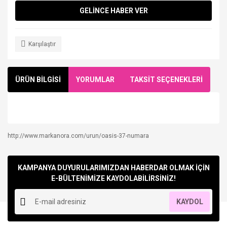
GELİNCE HABER VER
Karşılaştır
ÜRÜN BİLGİSİ
YORUMLAR
TAKSİT SEÇENEKLERİ
http://www.markanora.com/urun/oasis-37-numara
Bu ürüne ilk yorumu siz yapın!
KAMPANYA DUYURULARIMIZDAN HABERDAR OLMAK İÇİN
Yorum Yaz
E-BÜLTENİMİZE KAYDOLABİLİRSİNİZ!
KAYDOL