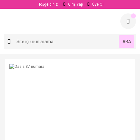
Hoşgeldiniz
Giriş Yap
Üye Ol
ARA