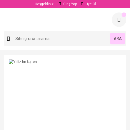
Hoşgeldiniz
Giriş Yap
Üye Ol
ARA