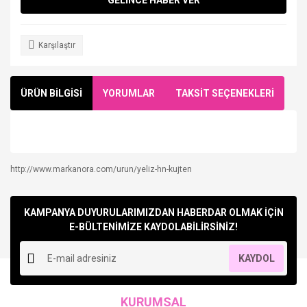
Karşılaştır
ÜRÜN BİLGİSİ
YORUMLAR
TAKSİT SEÇENEKLERİ
http://www.markanora.com/urun/yeliz-hn-kujten
Bu ürüne ilk yorumu siz yapın!
KAMPANYA DUYURULARIMIZDAN HABERDAR OLMAK İÇİN
Yorum Yaz
E-BÜLTENİMİZE KAYDOLABİLİRSİNİZ!
KAYDOL
KURUMSAL