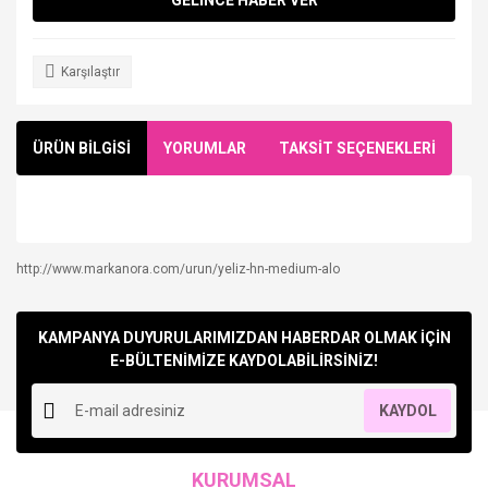
Karşılaştır
ÜRÜN BİLGİSİ
YORUMLAR
TAKSİT SEÇENEKLERİ
http://www.markanora.com/urun/yeliz-hn-medium-alo
Bu ürüne ilk yorumu siz yapın!
KAMPANYA DUYURULARIMIZDAN HABERDAR OLMAK İÇİN
Yorum Yaz
E-BÜLTENİMİZE KAYDOLABİLİRSİNİZ!
KAYDOL
KURUMSAL