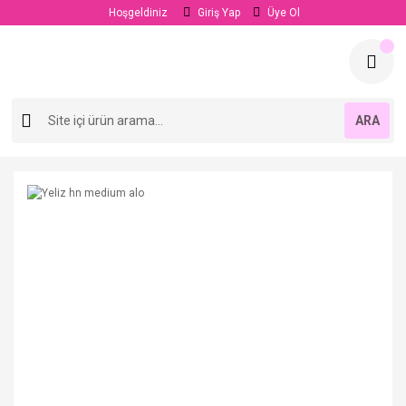
Hoşgeldiniz
Giriş Yap
Üye Ol
ARA