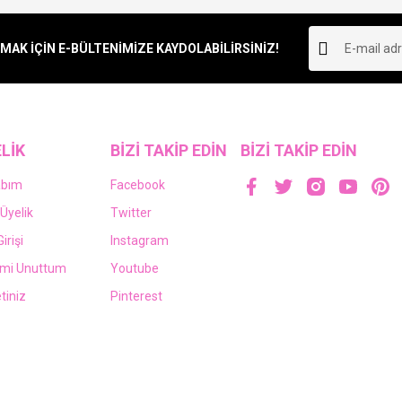
Yorum Yaz
K İÇİN E-BÜLTENİMİZE KAYDOLABİLİRSİNİZ!
LİK
BİZİ TAKİP EDİN
BİZİ TAKİP EDİN
abım
Facebook
Üyelik
Twitter
irişi
Instagram
emi Unuttum
Youtube
tiniz
Pinterest