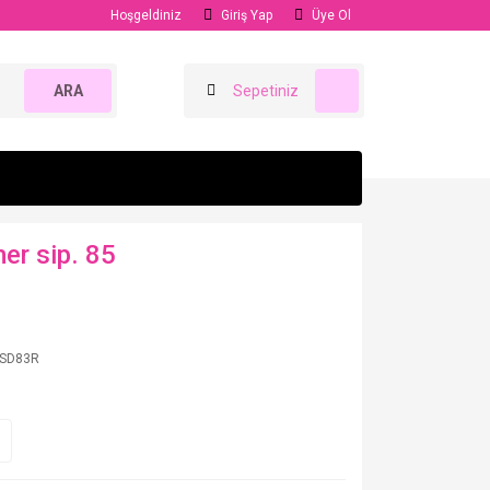
Hoşgeldiniz
Giriş Yap
Üye Ol
ARA
Sepetiniz
r sip. 85
SD83R