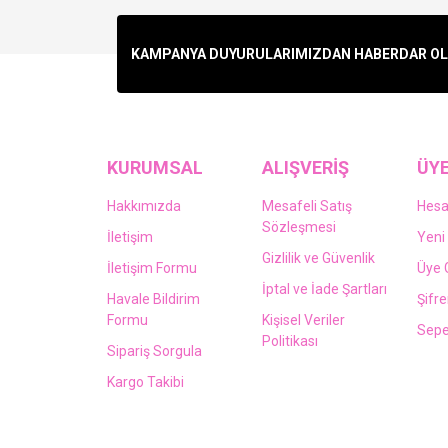
KAMPANYA DUYURULARIMIZDAN HABERDAR OLMA
KURUMSAL
ALIŞVERİŞ
ÜYE
Hakkımızda
Mesafeli Satış
Hes
Sözleşmesi
İletişim
Yeni 
Gizlilik ve Güvenlik
İletişim Formu
Üye G
İptal ve İade Şartları
Havale Bildirim
Şifr
Formu
Kişisel Veriler
Sepe
Politikası
Sipariş Sorgula
Kargo Takibi