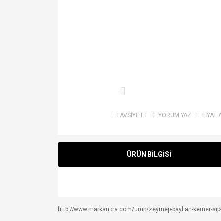
TAVSİYE ET
YORUM YAZ
FİYAT 
ÜRÜN BİLGİSİ
http://www.markanora.com/urun/zeymep-bayhan-kemer-sip