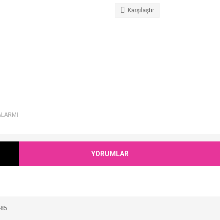
Karşılaştır
ALARMI
YORUMLAR
-85
Bu ürüne ilk yorumu siz yapın!